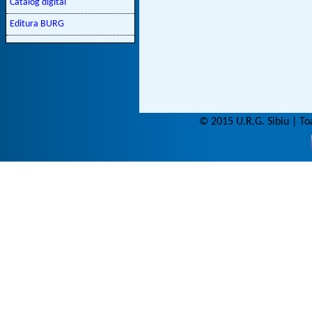
Catalog digital
Editura BURG
© 2015 U.R.G. Sibiu | To