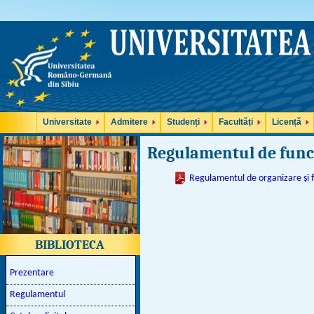
Universitate
Admitere
Studenți
Facultăți
Licență
Regulamentul de funcț
Regulamentul de organizare și fu
BIBLIOTECA
Prezentare
Regulamentul